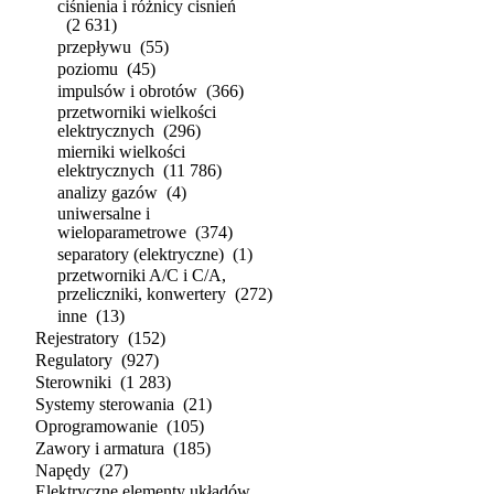
ciśnienia i różnicy cisnień
(2 631)
przepływu
(55)
poziomu
(45)
impulsów i obrotów
(366)
przetworniki wielkości
elektrycznych
(296)
mierniki wielkości
elektrycznych
(11 786)
analizy gazów
(4)
uniwersalne i
wieloparametrowe
(374)
separatory (elektryczne)
(1)
przetworniki A/C i C/A,
przeliczniki, konwertery
(272)
inne
(13)
Rejestratory
(152)
Regulatory
(927)
Sterowniki
(1 283)
Systemy sterowania
(21)
Oprogramowanie
(105)
Zawory i armatura
(185)
Napędy
(27)
Elektryczne elementy układów