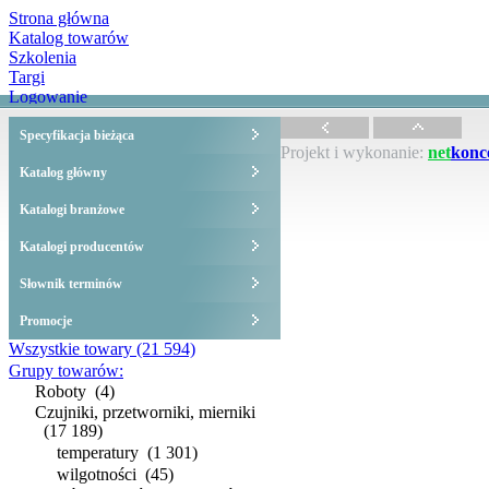
Strona główna
Katalog towarów
Szkolenia
Targi
Logowanie
Specyfikacja bieżąca
Projekt i wykonanie:
net
konc
Katalog główny
Katalogi branżowe
Katalogi producentów
Słownik terminów
Promocje
Wszystkie towary
(21 594)
Grupy towarów:
Roboty
(4)
Czujniki, przetworniki, mierniki
(17 189)
temperatury
(1 301)
wilgotności
(45)