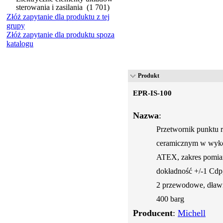
sterowania i zasilania
(1 701)
Złóż zapytanie dla produktu z tej
grupy
Złóż zapytanie dla produktu spoza
katalogu
Produkt
EPR-IS-100
Nazwa
:
Przetwornik punktu 
ceramicznym w wykon
ATEX, zakres pomiar
dokładność +/-1 Cdp
2 przewodowe, dławi
400 barg
Producent
:
Michell